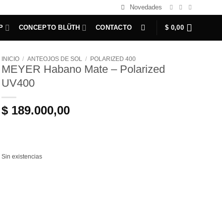
Novedades
P
CONCEPTO BLÜTH
CONTACTO
$
0,00
INICIO
/
ANTEOJOS DE SOL
/
POLARIZED 400
MEYER Habano Mate – Polarized
UV400
$
189.000,00
Sin existencias