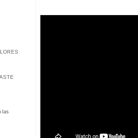
OLORES
RASTE
 las