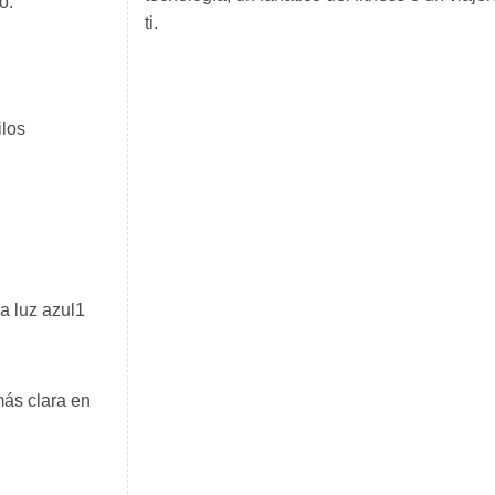
o.
ti.
ilos
a luz azul1
más clara en