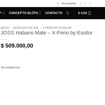
Novedades
P
CONCEPTO BLÜTH
CONTACTO
$
0,00
INICIO
/
ANTEOJOS DE SOL
/
X-PERIO BY ESSILOR
JOSS Habano Mate – X-Perio by Essilor
$
509.000,00
Sin existencias