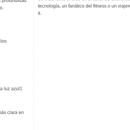
s profundidad
tecnología, un fanático del fitness o un via
o.
ti.
ilos
a luz azul1
más clara en