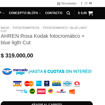
Novedades
P
CONCEPTO BLÜTH
CONTACTO
$
0,00
INICIO
/
FOTOCROMÁTICOS
/
FOTOCROMATICO + BLUE LIGHT
CUT
AHREN Rosa Kodak fotocromático +
blue ligth Cut
$
319.000,00
AÑADIR AL CARRITO